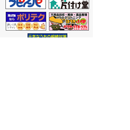
バナー広告を募集しています
サイトマップ
プライバシーポリシー
このサイトの考えかた
リンク・著作権
このサイトの使いかた
問い合わせ
米子市役所
〒683-8686 鳥取県米子市加
茂町一丁目1番地
代表番号：0859-22-7111
市
役所庁舎案内