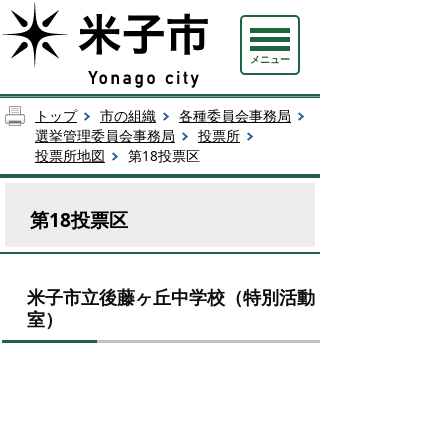
メニュー
トップ
市の組織
各種委員会事務局
選挙管理委員会事務局
投票所
投票所地図
第18投票区
第18投票区
米子市立後藤ヶ丘中学校（特別活動
室）