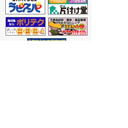
バナー広告を募集しています
サイトマップ
プライバシーポリシー
このサイトの考えかた
リンク・著作権
このサイトの使いかた
問い合わせ
米子市役所
〒683-8686 鳥取県米子市加
茂町一丁目1番地
代表番号：0859-22-7111
市