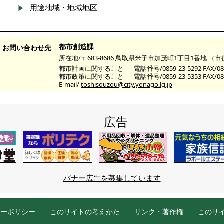
用途地域・地域地区
都市創造課
お問い合わせ先
所在地/〒683-8686 鳥取県米子市加茂町1丁目1番地 （
都市計画に関すること
電話番号/0859-23-5292 FAX/085
都市政策に関すること
電話番号/0859-23-5353 FAX/085
E-mail/
toshisouzou@city.yonago.lg.jp
広告
バナー広告を募集しています
シーポリシー
このサイトの考えかた
リンク・著作権
このサ