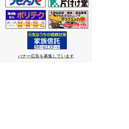
バナー広告を募集しています
サイトマップ
プライバシーポリシー
このサイトの考えかた
リンク・著作権
このサイトの使いかた
問い合わせ
米子市役所
〒683-8686 鳥取県米子市加
茂町一丁目1番地
代表番号：0859-22-7111
市
役所庁舎案内