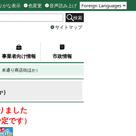
りがな表示
色変更
音声読み上げ
検索
サイトマップ
事業者向け情報
市政情報
日 本通り商店街ほか）
か）
りました
予定です）