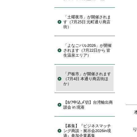
「土曜夜市」が開催されま
す（7月25日 元町通り商店
街）
「よなごバル2026」が開催
されます（7月22日から 皆
生温泉エリア）
「戸板市」が開催されます
（7月4日 本通り商店街ほ
か）
【8/7申込〆切】台湾輸出商
談会 in 境港
【募集】『ビジネスマッチ
ング商談・展示会2026in境
港』参加企業募集