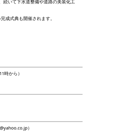
、続いて下水道整備や道路の美装化工
完成式典も開催されます。
11時から）
ahoo.co.jp）