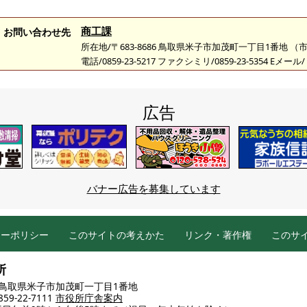
商工課
お問い合わせ先
所在地/〒683-8686 鳥取県米子市加茂町一丁目1番地 
電話/0859-23-5217 ファクシミリ/0859-23-5354 Eメール/
広告
バナー広告を募集しています
シーポリシー
このサイトの考えかた
リンク・著作権
このサ
所
86 鳥取県米子市加茂町一丁目1番地
9-22-7111
市役所庁舎案内