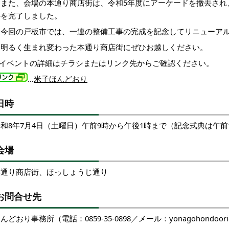
また、会場の本通り商店街は、令和5年度にアーケードを撤去され
事を完了しました。
今回の戸板市では、一連の整備工事の完成を記念してリニューアル
明るく生まれ変わった本通り商店街にぜひお越しください。
※イベントの詳細はチラシまたはリンク先からご確認ください。
…
米子ほんどおり
日時
和8年7月4日（土曜日）午前9時から午後1時まで（記念式典は午前
会場
本通り商店街、ほっしょうじ通り
お問合せ先
んどおり事務所（電話：0859-35-0898／メール：yonagohondoori@y