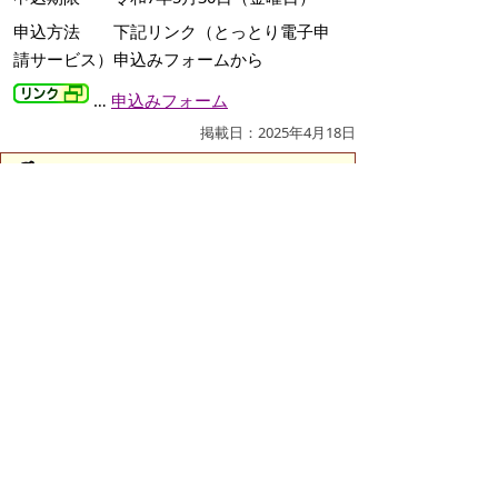
申込方法 下記リンク（とっとり電子申
請サービス）申込みフォームから
…
申込みフォーム
掲載日：2025年4月18日
お問い合わせ先
商工課
所在地/〒683-8686 鳥取県米子市加茂町一丁目1番
地 （市役所本庁舎2階）
電話/0859-23-5217 ファクシミリ/0859-23-5354 Eメ
ール/
shoko@city.yonago.lg.jp
ページの先頭へ戻る
広告