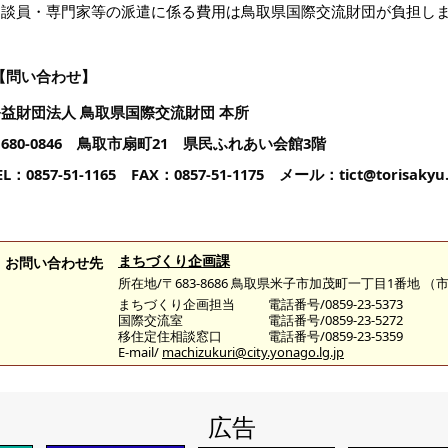
相談員・専門家等の派遣に係る費用は鳥取県国際交流財団が負担し
【問い合わせ】
公益財団法人 鳥取県国際交流財団 本所
680-0846 鳥取市扇町21 県民ふれあい会館3階
EL：0857-51-1165 FAX：0857-51-1175 メール：tict@torisakyu.o
まちづくり企画課
お問い合わせ先
所在地/〒683-8686 鳥取県米子市加茂町一丁目1番地 
まちづくり企画担当
電話番号/0859-23-5373
国際交流室
電話番号/0859-23-5272
移住定住相談窓口
電話番号/0859-23-5359
E-mail/
machizukuri@city.yonago.lg.jp
広告