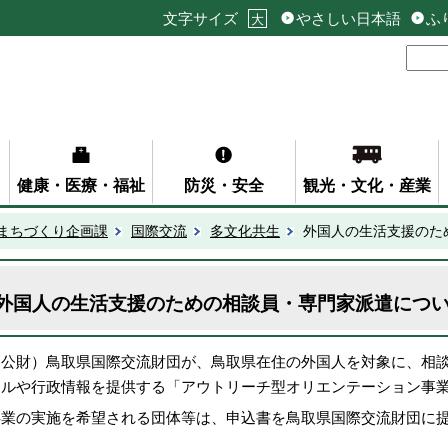
文字サイズ
やさしい日本語
ふ
大
健康・医療・福祉
防災・安全
観光・文化・産業
まちづくり企画課
国際交流
多文化共生
外国人の生活支援のた
外国人の生活支援のための相談員・専門家派遣につ
（公財）鳥取県国際交流財団が、鳥取県在住の外国人を対象に、
相
ールや行政情報を提供する「アウトリーチ型オリエンテーション事
事業の実施を希望される団体等は、申込書を鳥取県国際交流財団に