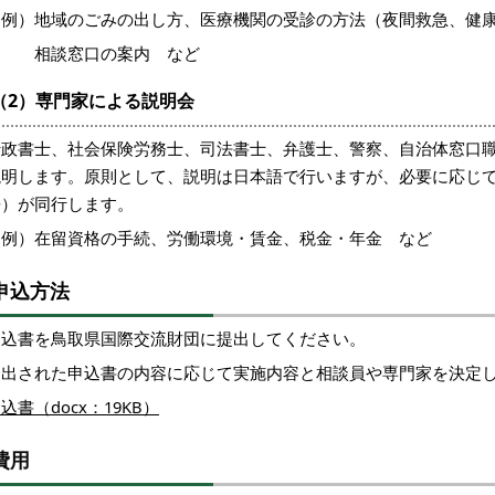
（例）地域のごみの出し方、医療機関の受診の方法（夜間救急、健
相談窓口の案内 など
（2）専門家による説明会
行政書士、社会保険労務士、司法書士、弁護士、警察、自治体窓口
説明します。原則として、説明は日本語で行いますが、必要に応じ
語）が同行します。
（例）在留資格の手続、労働環境・賃金、税金・年金 など
申込方法
申込書を鳥取県国際交流財団に提出してください。
提出された申込書の内容に応じて実施内容と相談員や専門家を決定
込書（docx：19KB）
費用