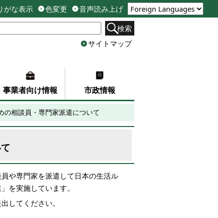
りがな表示
色変更
音声読み上げ
検索
サイトマップ
事業者向け情報
市政情報
めの相談員・専門家派遣について
いて
談員や専門家を派遣して
日本の生活ル
業」を実施しています。
提出してください。