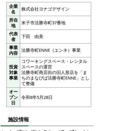
企業
株式会社ヨナゴデザイン
名
所在
米子市法勝寺町37番地
地
代表
下田 由美
者
事業
法勝寺町ENNE（エンネ）事業
内容
コワーキングスペース・レンタル
投資
スペースの運営
対象
法勝寺町商店街の旧人形店を「ま
事業
ちのまなびば法勝寺町ENNE」とし
て整備
オー
プン
令和8年5月28日
日
施設情報