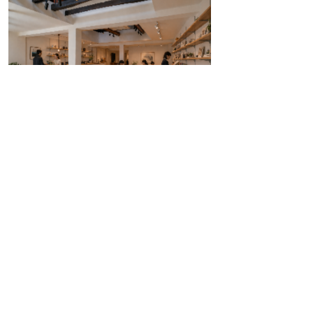
掲載日：2026年6月12日
お問い合わせ先
商工課
所在地/〒683-8686 鳥取県米子市加茂町一丁目1番
地 （市役所本庁舎2階）
電話/0859-23-5217 ファクシミリ/0859-23-5354 Eメ
ール/
shoko@city.yonago.lg.jp
ページの先頭へ戻る
広告