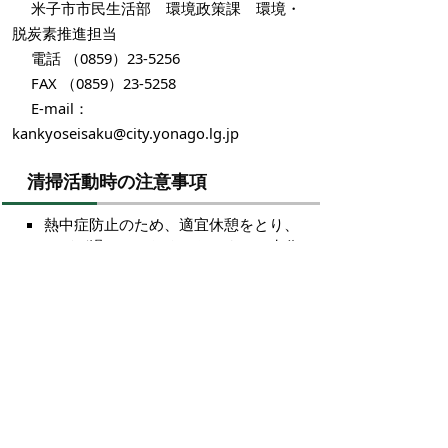
米子市市民生活部 環境政策課 環境・
脱炭素推進担当
電話 （0859）23-5256
FAX （0859）23-5258
E-mail：
kankyoseisaku@city.yonago.lg.jp
清掃活動時の注意事項
熱中症防止のため、適宜休憩をとり、
のどが渇いていなくてもこまめに水分
補給を行ないましょう。
体調に不安がある場合は、無理をせず
休みましょう。
その他
会場にて水（ペットボトル）の配布を行い
ます。（参加者1名につき1本）