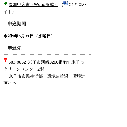
参加申込書（Woad形式）
（
21キロバ
イト）
申込期間
令和5年5月31日（水曜日）
申込先
683-0852 米子市河崎3280番地1 米子市
クリーンセンター2階
米子市市民生活部 環境政策課 環境計
画担当
電話 （0859）23-5256
FAX （0859）23-5258
E-mail：
kankyoseisaku@city.yonago.lg.jp
清掃活動を行なっていただく際の注