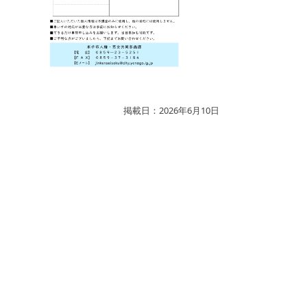
掲載日：2026年6月10日
お問い合わせ先
人権・男女共同参画課
所在地/〒683-0811 鳥取県米子市錦町一丁目139番
地3 （ふれあいの里）
電話/0859-23-5415 ファクシミリ/0859-37-3184 Eメ
ール/
jinkenseisaku@city.yonago.lg.jp
ページの先頭へ戻る
広告