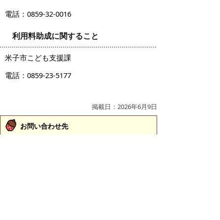
電話：0859-32-0016
利用料助成に関すること
米子市こども支援課
電話：0859-23-5177
掲載日：2026年6月9日
お問い合わせ先
こども支援課
所在地/〒683-0811 鳥取県米子市錦町一丁目139番
地3 （ふれあいの里1階）
子育て支援担当
電話番号/0859-23-5135
保育支援担当
電話番号/0859-23-5177
就学支援担当（教育委員会事務局）
電話番号/0859-23-5434
E-mail/
kodomo-shien@city.yonago.lg.jp