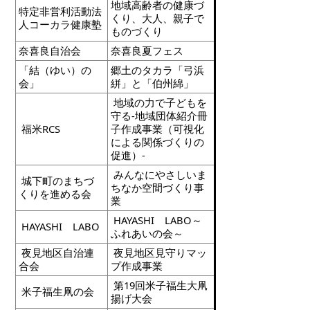
地域高齢者の健康づ
特定非営利活動法
くり、大人、親子で
人コーカラ健康塾
ものづくり
奈喜良自治会
奈喜良夏フェス
「結（ゆい）の
郷土のタカラ「弓浜
会」
絣」と「伯州綿」
地域の力で子どもを
守る-地域団体紹介冊
福米RCS
子作成事業（可視化
による関係づくりの
促進）-
みんなにやさしいま
城下町のまちづ
ちなか空間づくり事
くりを進める会
業
HAYASHI LABO～
HAYASHI LABO
ふれあいの会～
夜見地区自治連
夜見地区見守りマッ
合会
プ作成事業
第19回米子福生大凧
米子福生凧の会
揚げ大会