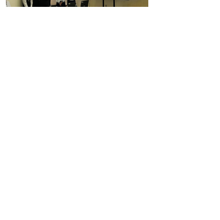
傍聴者
2名
報道
なし
議事の報告
令和8年度第1回米子
市
まちづくり活動支