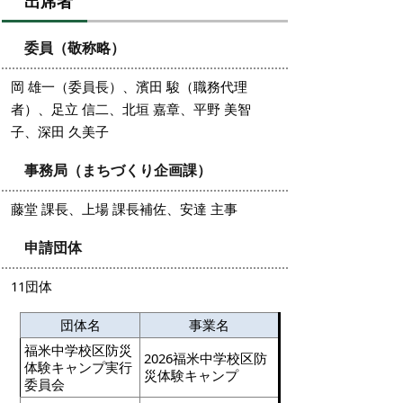
出席者
委員（敬称略）
岡 雄一
（委員長）、
濱田 駿
（職務代理
者）、足立 信二、北垣 嘉章、平野 美智
子、深田 久美子
事務局（まちづくり企画課）
藤堂 課長、上場 課長補佐、安達 主事
申請団体
11団体
団体名
事業名
福米中学校区防災
2026福米中学校区防
体験キャンプ実行
災体験キャンプ
委員会