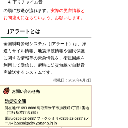
下りチャイム音
の順に放送が流れます。
実際の災害情報と
お間違えにならないよう、お願いします。
Jアラートとは
全国瞬時警報システム（Jアラート）は、弾
道ミサイル情報、地震津波情報や国民保護
に関する情報等の緊急情報を、衛星回線を
利用して受信し、瞬時に防災無線で自動音
声放送するシステムです。
掲載日：2026年6月2日
お問い合わせ先
防災安全課
所在地/〒683-8686 鳥取県米子市加茂町1丁目1番地
（市役所本庁舎3階）
電話/0859-23-5337 ファクシミリ/0859-23-5387 Eメ
ール/
bousai@city.yonago.lg.jp