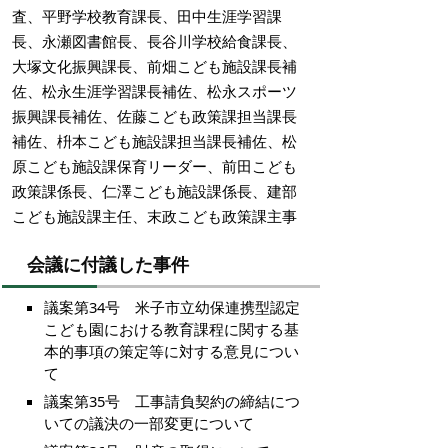
査、平野学校教育課長、田中生涯学習課
長、永瀬図書館長、長谷川学校給食課長、
大塚文化振興課長、前畑こども施設課長補
佐、松永生涯学習課長補佐、松永スポーツ
振興課長補佐、佐藤こども政策課担当課長
補佐、枡本こども施設課担当課長補佐、松
原こども施設課保育リーダー、前田こども
政策課係長、仁澤こども施設課係長、建部
こども施設課主任、末政こども政策課主事
会議に付議した事件
議案第34号 米子市立幼保連携型認定
こども園における教育課程に関する基
本的事項の策定等に対する意見につい
て
議案第35号 工事請負契約の締結につ
いての議決の一部変更について