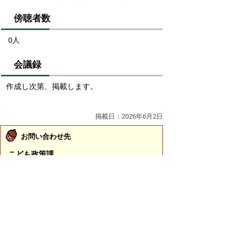
傍聴者数
0人
会議録
作成し次第、掲載します。
掲載日：2026年6月2日
お問い合わせ先
こども政策課
所在地/〒683-0811 鳥取県米子市錦町一丁目139番
地3 （ふれあいの里1階）
子育て政策担当
電話番号/0859-23-5178
こども育成担当
電話番号/0859-23-5439
学校政策担当（教育委員会事務局）
電話番号/0859-23-5421