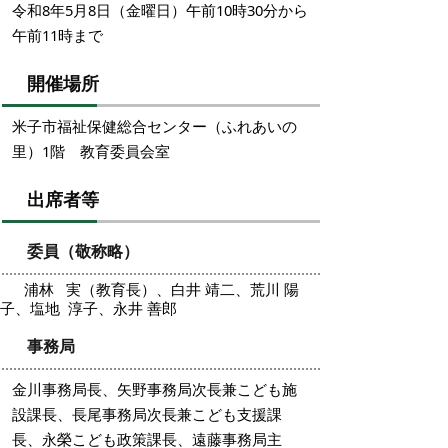
令和8年5月8日（金曜日）午前10時30分から
午前11時まで
開催場所
米子市福祉保健総合センター（ふれあいの
里）1階 教育委員会室
出席者等
委員（敬称略）
浦林 実（教育長）、白井 靖二、荒川 陽
子、
塩地
淳子、
永井 善郎
事務局
金川事務局長、
矢野事務局次長兼こども施
設課長、長尾事務局次長兼こども支援課
長、
永榮こども政策課長、遠藤事務局主