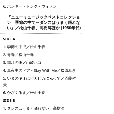
6. ホンキー・トンク・ウィメン
『ニューミュージックベストコレクショ
ン 季節の中で～ダンスはうまく踊れな
い』／松山千春、高樹澪ほか (1980年代)
SIDE A
1. 季節の中で／松山千春
2. 青春／松山千春
3. 織江の唄／山崎ハコ
4. 真夜中のドア～Stay With Me／松原みき
5. いまのキミはピカピカに光って／斉藤哲
夫
6. かざぐるま／松山千春
SIDE B
1. ダンスはうまく踊れない／高樹澪