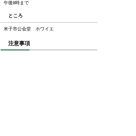
午後8時まで
ところ
米子市公会堂 ホワイエ
注意事項
演奏中の入退場は自由です。
大ホール内での飲食はできませんが、
ホワイエでは可能です。
ホワイエにも音楽を流します。
お問い合わせ先
ナイトタイムレコード
【米子市文化振興課】電話：0859-23-5436
【米子市公会堂】電話：0859-22-3236