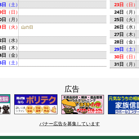
8日
（土）
23日
（日）
9日
（日）
24日
（月）
0日
（月）
25日
（火）
1日
（火）
26日
（水）
山の日
27日
（木）
2日
（水）
28日
（金）
3日
（木）
29日
（土）
4日
（金）
30日
（日）
5日
（土）
31日
（月）
広告
バナー広告を募集しています