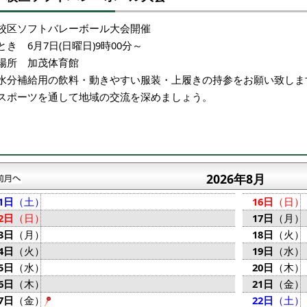
校区ソフトバレーボール大会開催
とき 6月7日(日曜日)9時00分～
場所 加茂体育館
水分補給用の飲料・動きやすい服装・上履きの持参をお願い致しま
スポーツを通して地域の交流を深めましょう。
2026年8月
1日
（土）
16日
（日）
2日
（日）
17日
（月）
3日
（月）
18日
（火）
4日
（火）
19日
（水）
5日
（水）
20日
（木）
6日
（木）
21日
（金）
7日
（金）
22日
（土）