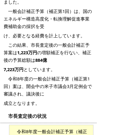
ました。
一般会計補正予算（補正第1回）は、
国の
エネルギー構造高度化・転換理解促進事業
費補助金の採択を受
け、必要となる
経費を計上しています。
この結果、市長査定後の一般会計補正予
算案は
1,223万円
の増額補正を行ない、補正
後の予算総額は
884億
7,223万
円
としています。
令和8年度の一般会計補正予算（補正第1
回）案は、開会中の米子市議会3月定例会で
審議され、議決後に
成立となります。
市長査定後の状況
令和8年度一般会計補正予算（補正