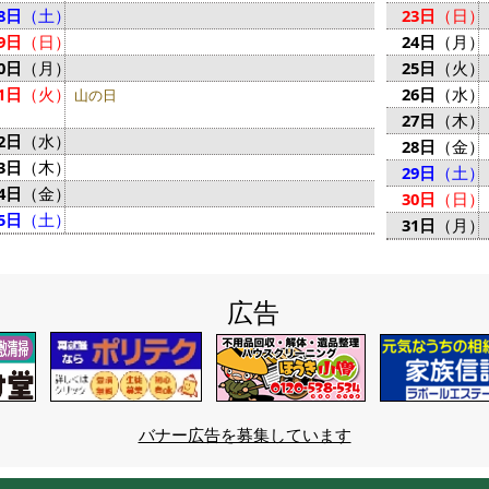
8日
（土）
23日
（日）
9日
（日）
24日
（月）
0日
（月）
25日
（火）
1日
（火）
26日
（水）
山の日
27日
（木）
2日
（水）
28日
（金）
3日
（木）
29日
（土）
4日
（金）
30日
（日）
5日
（土）
31日
（月）
広告
バナー広告を募集しています