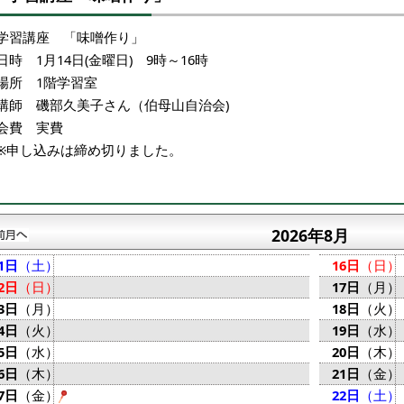
学習講座 「味噌作り」
日時 1月14日(金曜日) 9時～16時
場所 1階学習室
講師 磯部久美子さん（伯母山自治会)
会費 実費
※申し込みは締め切りました。
2026年8月
1日
（土）
16日
（日）
2日
（日）
17日
（月）
3日
（月）
18日
（火）
4日
（火）
19日
（水）
5日
（水）
20日
（木）
6日
（木）
21日
（金）
7日
（金）
22日
（土）