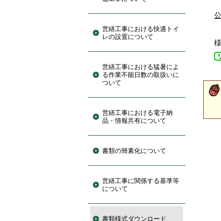
公
営繕工事における快適トイ
レの設置について
営繕工事における猛暑によ
る作業不能日数の取扱いに
ついて
営繕工事における電子納
品・情報共有について
書類の簡素化について
営繕工事に関係する基準等
について
書類様式ダウンロード