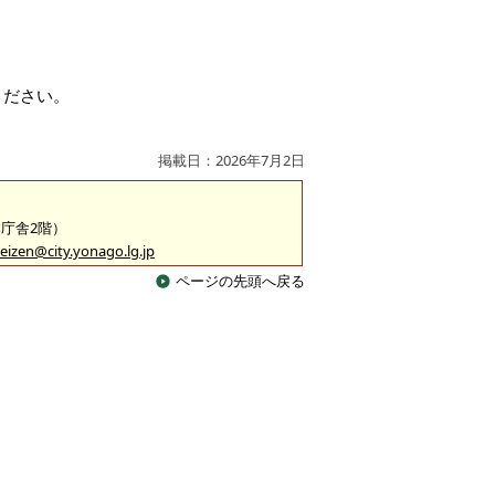
ください。
掲載日：2026年7月2日
本庁舎2階）
eizen@city.yonago.lg.jp
ページの先頭へ戻る