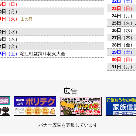
22日
（土）
9日
（日）
23日
（日）
0日
（月）
24日
（月）
1日
（火）
山の日
25日
（火）
26日
（水）
2日
（水）
27日
（木）
3日
（木）
28日
（金）
4日
（金）
29日
（土）
5日
（土）
淀江町盆踊り花火大会
30日
（日）
31日
（月）
広告
バナー広告を募集しています