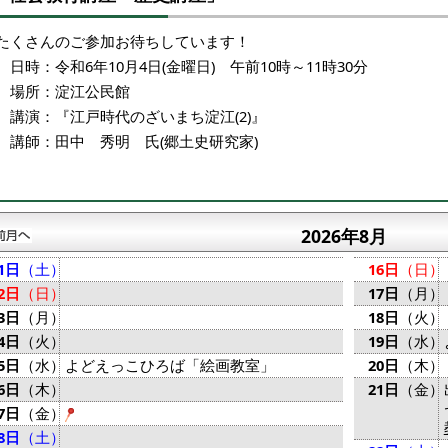
たくさんのご参加お待ちしています！
日時：令和6年10月4日(金曜日) 午前10時～11時30分
場所：淀江公民館
講演：『江戸時代のざいまち淀江(2)』
講師：田中 秀明 氏(郷土史研究家)
2026年8月
1日
（土）
16日
（日）
2日
（日）
17日
（月）
3日
（月）
18日
（火）
4日
（火）
19日
（水）
5日
（水）
よどえっこひろば「絵画教室」
20日
（木）
6日
（木）
21日
（金）
7日
（金）
8日
（土）