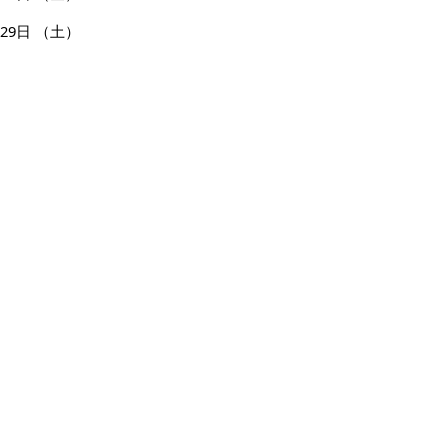
29日
（土）
30日
（日）
31日
（月）
ページの先頭へ戻る
広告
バナー広告を募集しています