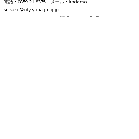
電話：0859-21-8375
メール：kodomo-
seisaku@city.yonago.lg.jp
掲載日：2026年6月1日
お問い合わせ先
こども政策課
所在地/〒683-0811 鳥取県米子市錦町一丁目139番
地3 （ふれあいの里1階）
子育て政策担当
電話番号/0859-23-5178
こども育成担当
電話番号/0859-23-5439
学校政策担当（教育委員会事務局）
電話番号/0859-23-5421
義務教育学校準備担当（教育委員会事務局）
電話番号/0859-21-8376
E-mail/
kodomo-seisaku@city.yonago.lg.jp
ページの先頭へ戻る
広告