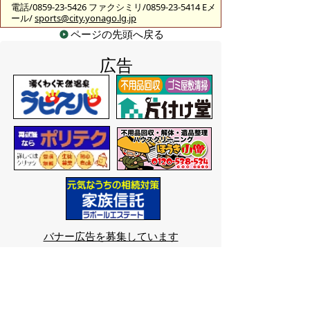
電話/0859-23-5426 ファクシミリ/0859-23-5414 Eメ
ール/
sports@city.yonago.lg.jp
ページの先頭へ戻る
広告
バナー広告を募集しています
サイトマップ
プライバシーポリシー
このサイトの考えかた
リンク・著作権