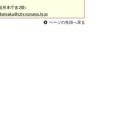
市役所本庁舎2階）
keiyaku@city.yonago.lg.jp
ページの先頭へ戻る