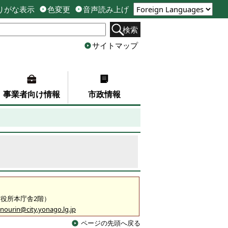
りがな表示
色変更
音声読み上げ
検索
サイトマップ
事業者向け情報
市政情報
（市役所本庁舎2階）
nourin@city.yonago.lg.jp
ページの先頭へ戻る