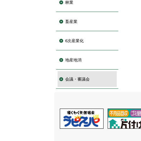
林業
畜産業
6次産業化
地産地消
会議・審議会