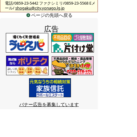
電話/0859-23-5442 ファクシミリ/0859-23-5568 Eメ
ール/
shogaku@city.yonago.lg.jp
ページの先頭へ戻る
広告
バナー広告を募集しています
サイトマップ
プライバシーポリシー
このサイトの考えかた
リンク・著作権