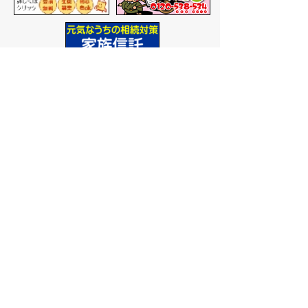
バナー広告を募集しています
サイトマップ
プライバシーポリシー
このサイトの考えかた
リンク・著作権
このサイトの使いかた
問い合わせ
米子市役所
〒683-8686 鳥取県米子市加
茂町一丁目1番地
代表番号：0859-22-7111
市
役所庁舎案内
開庁時間：
平日午前9時から
午後5時まで
（祝日、年末年
始を除く）