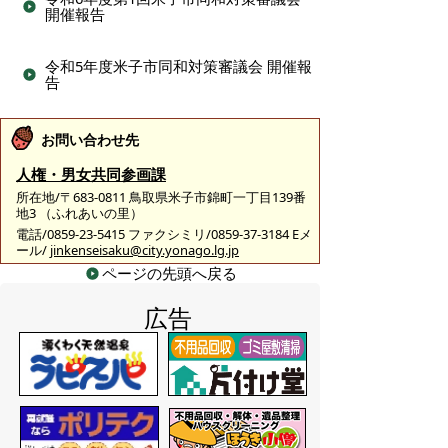
開催報告
令和5年度米子市同和対策審議会 開催報
告
お問い合わせ先
人権・男女共同参画課
所在地/〒683-0811 鳥取県米子市錦町一丁目139番
地3 （ふれあいの里）
電話/0859-23-5415 ファクシミリ/0859-37-3184 Eメ
ール/
jinkenseisaku@city.yonago.lg.jp
ページの先頭へ戻る
広告