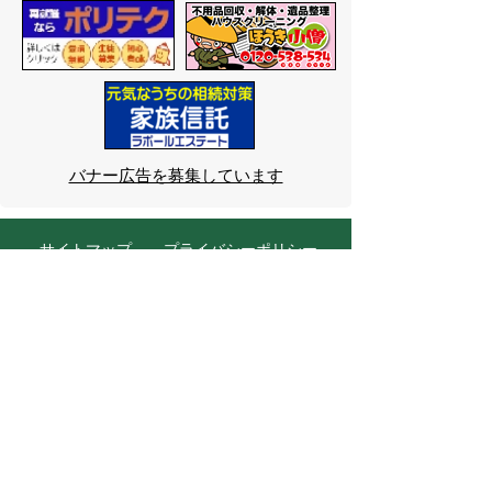
バナー広告を募集しています
サイトマップ
プライバシーポリシー
このサイトの考えかた
リンク・著作権
このサイトの使いかた
問い合わせ
米子市役所
〒683-8686 鳥取県米子市加
茂町一丁目1番地
代表番号：0859-22-7111
市
役所庁舎案内
開庁時間：
平日午前9時から
午後5時まで
（祝日、年末年