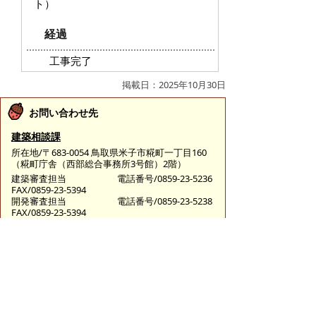
ト）
経過
工事完了
掲載日：2025年10月30日
お問い合わせ先
建築相談課
所在地/〒683-0054 鳥取県米子市糀町一丁目160
（糀町庁舎（西部総合事務所3号館）2階）
建築審査担当
電話番号/0859-23-5236
FAX/0859-23-5394
開発審査担当
電話番号/0859-23-5238
FAX/0859-23-5394
E-mail/
kenchikusoudan@city.yonago.lg.jp
ページの先頭へ戻る
広告