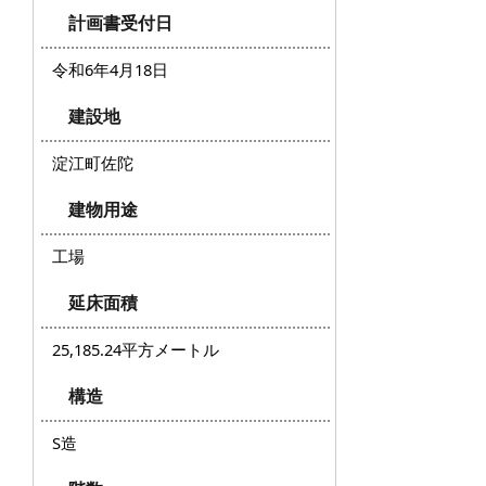
計画書受付日
令和6年4月18日
建設地
淀江町佐陀
建物用途
工場
延床面積
25,185.24平方メートル
構造
S造