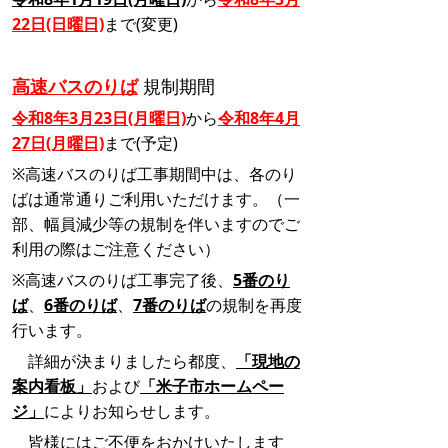
22日(日曜日)
まで(変更)
高速バスのりば
規制期間
令和8年3月23日(月曜日)
から
令和8年4月
27日(月曜日)
まで(予定)
※高速バスのりば工事期間中は、
各のり
ば
は通常通りご利用いただけます。（
一
部、幅員減少等の規制を伴いますのでご
利用の際はご注意ください）
※高速バスのりば工事完了後、
5番のり
ば
、
6番のりば
、
7番のりば
の規制を再度
行います。
詳細が決まりましたら都度、
「
現
地の
案内看板」
およ
び
「
米子市ホームペー
ジ」
によりお知らせします。
皆様にはご不便をおかけいたします