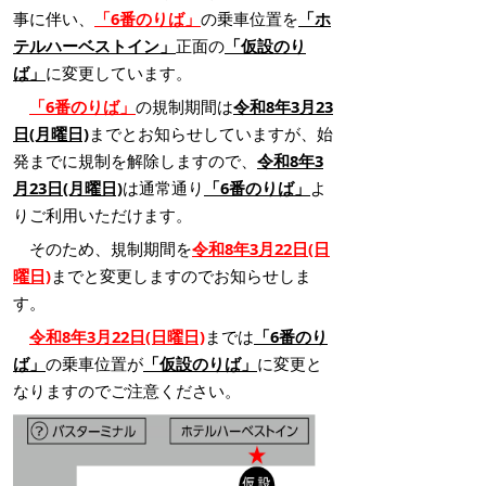
事に伴い、
「
6番のりば」
の乗車
位置を
「
ホ
テルハーベストイン」
正面の
「
仮設のり
ば」
に変更しています。
「
6番のりば」
の規制期間は
令和8年3月23
日(月曜日)
までとお知らせしていますが、
始
発までに規制を解除しますので、
令和8年3
月23日(月曜日)
は
通常通り
「6番のりば」
よ
りご利用いただけます。
そのため、規制期間を
令和8年3月22日(日
曜日)
までと変更しますのでお知らせしま
す。
令和8年3月22日(日曜日)
までは
「6番のり
ば」
の乗車位置が
「仮設のりば」
に変更と
なりますのでご注意ください。