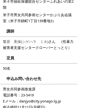
米子市福祉保健総合センターふれあいの里2
階
米子市男女共同参画センターかぷりあ会議
室（米子市錦町1丁目139番地3）
講師
繁原 美保(シゲハラ ミホ)
さん （性暴力
被害者支援センター
クローバーとっとり
）
定員
50名
申込み問い合わせ先
男女共同参画推進課
電話番号：23-5419
Eメール：danjyo@city.yonago.lg.jp
申込締切11月11日(月曜日)