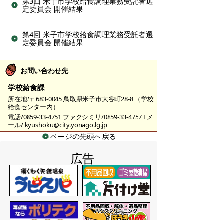
第3回 米子市学校給食調理業務受託者選
定委員会 開催結果
第4回 米子市学校給食調理業務受託者選
定委員会 開催結果
お問い合わせ先
学校給食課
所在地/〒683-0045 鳥取県米子市大谷町28-8 （学校
給食センター内）
電話/0859-33-4751 ファクシミリ/0859-33-4757 Eメ
ール/
kyushoku@city.yonago.lg.jp
ページの先頭へ戻る
広告