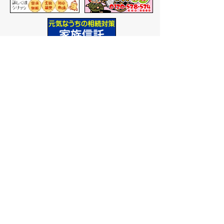
バナー広告を募集しています
サイトマップ
プライバシーポリシー
このサイトの考えかた
リンク・著作権
このサイトの使いかた
問い合わせ
米子市役所
〒683-8686 鳥取県米子市加
茂町一丁目1番地
代表番号：0859-22-7111
市
役所庁舎案内
開庁時間：
平日午前9時から
午後5時まで
（祝日、年末年
始を除く）