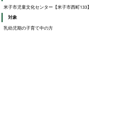
米子市児童文化センター【米子市西町133】
対象
乳幼児期の子育て中の方
定員
各回 親子15組
申し込みフォーム
…
7月12日の申し込み
専用サイト
…
7月19日の申し込み
専用サイト
タムタムスクール（前期）チラシ
（