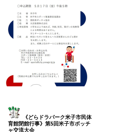
《どらドラパーク米子市民体
育館閉館行事》第5回米子市ボッチ
ャ交流大会