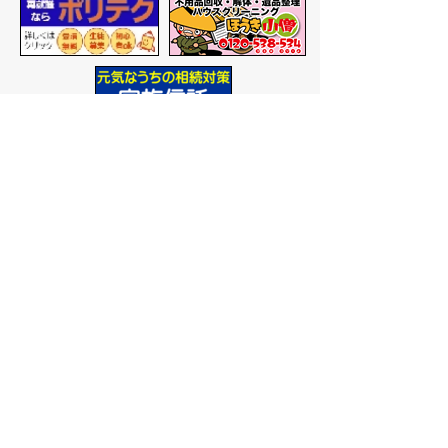
バナー広告を募集しています
サイトマップ
プライバシーポリシー
このサイトの考えかた
リンク・著作権
このサイトの使いかた
問い合わせ
米子市役所
〒683-8686 鳥取県米子市加
茂町一丁目1番地
代表番号：0859-22-7111
市
役所庁舎案内
開庁時間：
平日午前9時から
午後5時まで
（祝日、年末年
始を除く）