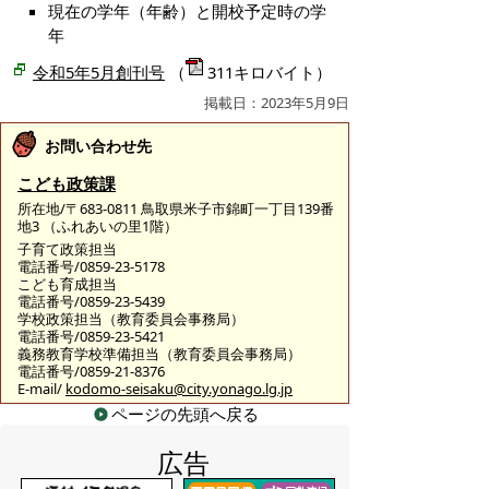
現在の学年（年齢）と開校予定時の学
年
令和5年5月創刊号
（
311キロバイト）
掲載日：2023年5月9日
お問い合わせ先
こども政策課
所在地/〒683-0811 鳥取県米子市錦町一丁目139番
地3 （ふれあいの里1階）
子育て政策担当
電話番号/0859-23-5178
こども育成担当
電話番号/0859-23-5439
学校政策担当（教育委員会事務局）
電話番号/0859-23-5421
義務教育学校準備担当（教育委員会事務局）
電話番号/0859-21-8376
E-mail/
kodomo-seisaku@city.yonago.lg.jp
ページの先頭へ戻る
広告