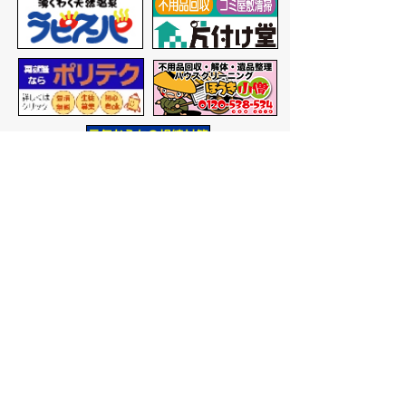
バナー広告を募集しています
サイトマップ
プライバシーポリシー
このサイトの考えかた
リンク・著作権
このサイトの使いかた
問い合わせ
米子市役所
〒683-8686 鳥取県米子市加
茂町一丁目1番地
代表番号：0859-22-7111
市