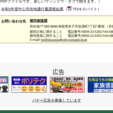
（PDFファイルです。新しいウィンドウ・タブで開きます。）
令和5年度中心市街地通行量調査結果
（
753キロバイト）
都市創造課
お問い合わせ先
所在地/〒683-8686 鳥取県米子市加茂町1丁目1番地 （
都市計画に関すること
電話番号/0859-23-5292 FAX/085
都市政策に関すること
電話番号/0859-23-5353 FAX/085
E-mail/
toshisouzou@city.yonago.lg.jp
広告
バナー広告を募集しています