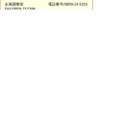
企画調整室
電話番号/0859-23-5253
FAX/0859-23-5396
総務担当
電話番号/0859-23-5244
FAX/0859-23-5396
管理担当
電話番号/0859-23-5241
FAX/0859-23-5396
E-mail/
kensetsukikaku@city.yonago.lg.jp
ページの先頭へ戻る
広告
バナー広告を募集しています