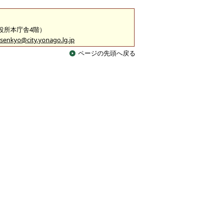
市役所本庁舎4階）
senkyo@city.yonago.lg.jp
ページの先頭へ戻る