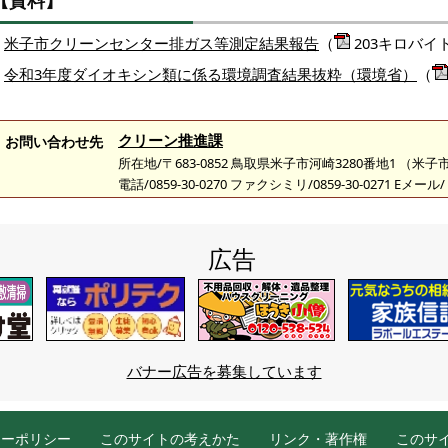
【資料】
米子市クリーンセンター排ガス等測定結果報告
（
203キロバイ
令和3年度ダイオキシン類に係る環境調査結果抜粋（環境省）
（
クリーン推進課
お問い合わせ先
所在地/〒683-0852 鳥取県米子市河崎3280番地1 （
電話/0859-30-0270 ファクシミリ/0859-30-0271 Eメール/
広告
バナー広告を募集しています
シーポリシー
このサイトの考えかた
リンク・著作権
このサ