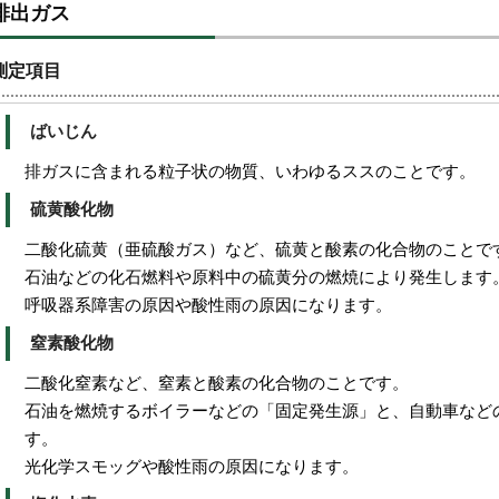
排出ガス
測定項目
ばいじん
排ガスに含まれる粒子状の物質、いわゆるススのことです。
硫黄酸化物
二酸化硫黄（亜硫酸ガス）など、硫黄と酸素の化合物のことで
石油などの化石燃料や原料中の硫黄分の燃焼により発生します
呼吸器系障害の原因や酸性雨の原因になります。
窒素酸化物
二酸化窒素など、窒素と酸素の化合物のことです。
石油を燃焼するボイラーなどの「固定発生源」と、自動車など
す。
光化学スモッグや酸性雨の原因になります。