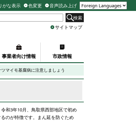
りがな表示
色変更
音声読み上げ
検索
サイトマップ
事業者向け情報
市政情報
サツマイモ基腐病に注意しましょう
令和3年10月、鳥取県西部地区で初め
するのが特徴です。まん延を防ぐため