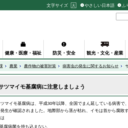
文字サイズ
やさしい日本語
ふ
大
健康・医療・福祉
防災・安全
観光・文化・産業
課
農業
農作物の被害対策
病害虫の発生に関するお知らせ
サツマイモ基腐病に注意しましょう
サツマイモ基腐病は、平成30年以降、全国でまん延している病害で、
て発生が確認されました。地際部から茎が枯れ、イモは首から腐敗
には
.基腐病菌を持ち込まない、