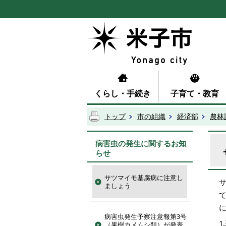
くらし・手続き
子育て・教育
トップ
市の組織
経済部
農林
病害虫の発生に関するお知
らせ
サツマイモ基腐病に注意し
ましょう
病害虫発生予察注意報第3号
1
（果樹カメムシ類）が発表