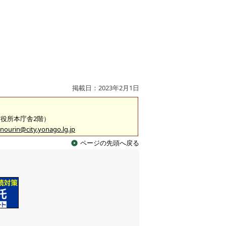
掲載日：2023年2月1日
（市役所本庁舎2階）
nourin@city.yonago.lg.jp
ページの先頭へ戻る