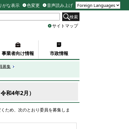
りがな表示
色変更
音声読み上げ
検索
サイトマップ
事業者向け情報
市政情報
員募集
令和4年2月）
だくため、次のとおり委員を募集しま