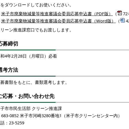
次をダウンロードしてお使いください。
米子市廃棄物減量等推進審議会委員応募申込書（PDF版）
（
7
米子市廃棄物減量等推進審議会委員応募申込書（Word版）
（
4
クリーン推進課窓口でもお渡しします。
応募締切
和4年2月28日（月曜日）必着
選考方法
応募書類をもとに、書類選考します。
ご応募・お問い合わせ先
米子市市民生活部 クリーン推進課
683-0852 米子市河崎3280番地1（米子市クリーンセンター内）
話：23-5259