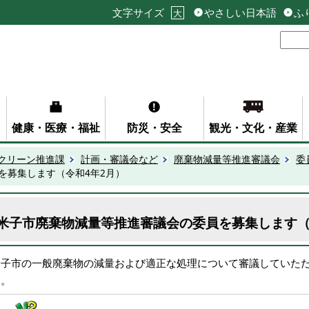
文字サイズ
やさしい日本語
ふ
大
健康・医療・福祉
防災・安全
観光・文化・産業
クリーン推進課
計画・審議会など
廃棄物減量等推進審議会
委
を募集します（令和4年2月）
米子市廃棄物減量等推進審議会の委員を募集します（
米子市の一般廃棄物の減量および適正な処理について審議していた
す。