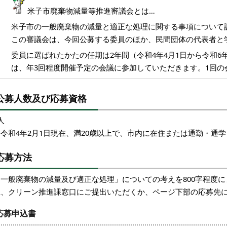
米子市廃棄物減量等推進審議会とは…
米子市の一般廃棄物の減量と適正な処理に関する事項について
この審議会は、今回公募する委員のほか、民間団体の代表者と学
委員に選ばれたかたの任期は2年間（令和4年4月1日から令和6
は、年3回程度開催予定の会議に参加していただきます。1回の
公募人数及び応募資格
人
（令和4年2月1日現在、満20歳以上で、市内に在住または通勤・通
応募方法
「一般廃棄物の減量及び適正な処理」についての考えを800字程度
上、クリーン推進課窓口にご提出いただくか、ページ下部の応募先
応募申込書