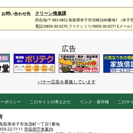
クリーン推進課
お問い合わせ先
所在地/〒683-0852 鳥取県米子市河崎3280番地1 （
電話/0859-30-0270 ファクシミリ/0859-30-0271 Eメール/
広告
バナー広告を募集しています
シーポリシー
このサイトの考えかた
リンク・著作権
このサ
所
86 鳥取県米子市加茂町一丁目1番地
9-22-7111
市役所庁舎案内