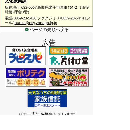
文化振興課
所在地/〒683-0067 鳥取県米子市東町161-2 （市役
所第2庁舎3階）
電話/0859-23-5436 ファクシミリ/0859-23-5414 Eメ
ール/
bunka@city.yonago.lg.jp
ページの先頭へ戻る
広告
バナー広告を募集しています