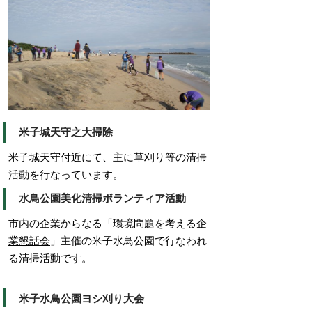
米子城天守之大掃除
米子城
天守付近にて、主に草刈り等の清掃
活動を行なっています。
水鳥公園美化清掃ボランティア活動
市内の企業からなる「
環境問題を考える企
業懇話会
」主催の米子水鳥公園で行なわれ
る清掃活動です。
米子水鳥公園ヨシ刈り大会