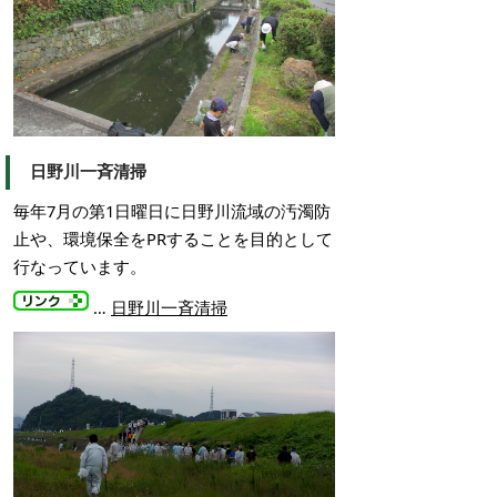
日野川一斉清掃
毎年7月の第1日曜日に日野川
流域の汚濁防
止や、環境保全をPRすることを目的として
行なっています。
…
日野川一斉清掃