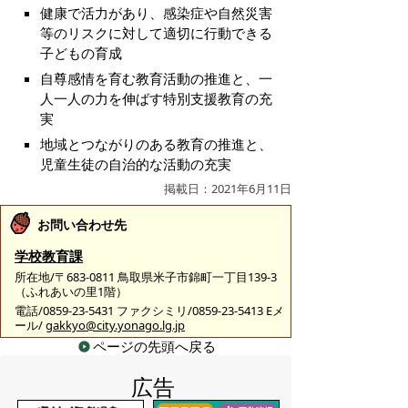
健康で活力があり、感染症や自然災害
等のリスクに対して適切に行動できる
子どもの育成
自尊感情を育む教育活動の推進と、一
人一人の力を伸ばす特別支援教育の充
実
地域とつながりのある教育の推進と、
児童生徒の自治的な活動の充実
掲載日：2021年6月11日
お問い合わせ先
学校教育課
所在地/〒683-0811 鳥取県米子市錦町一丁目139-3
（ふれあいの里1階）
電話/0859-23-5431 ファクシミリ/0859-23-5413 Eメ
ール/
gakkyo@city.yonago.lg.jp
ページの先頭へ戻る
広告