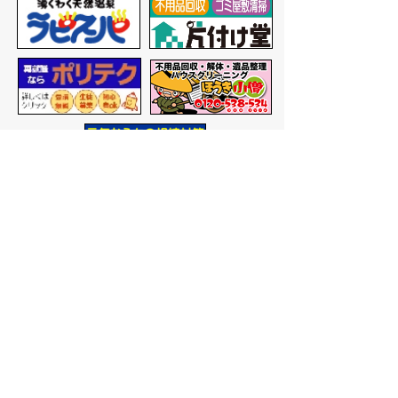
バナー広告を募集しています
サイトマップ
プライバシーポリシー
このサイトの考えかた
リンク・著作権
このサイトの使いかた
問い合わせ
米子市役所
〒683-8686 鳥取県米子市加
茂町一丁目1番地
代表番号：0859-22-7111
市