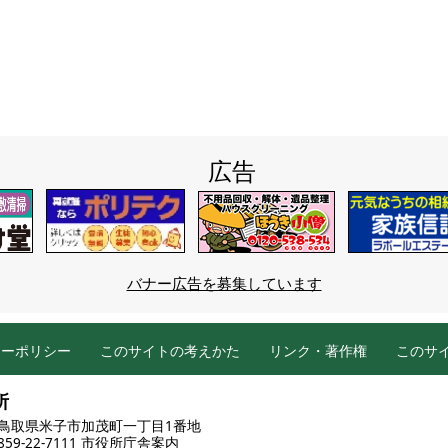
広告
バナー広告を募集しています
シーポリシー
このサイトの考えかた
リンク・著作権
このサ
所
86 鳥取県米子市加茂町一丁目1番地
9-22-7111
市役所庁舎案内