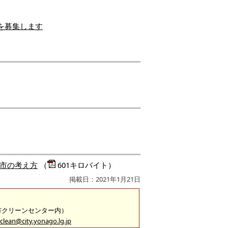
を募集します
市の考え方
（
601キロバイト）
掲載日：2021年1月21日
米子市クリーンセンター内）
clean@city.yonago.lg.jp