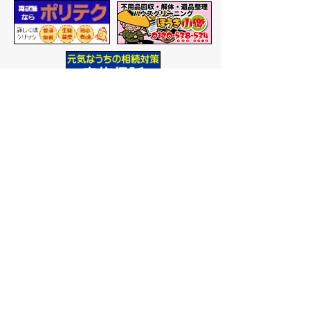
バナー広告を募集しています
サイトマップ
プライバシーポリシー
このサイトの考えかた
リンク・著作権
このサイトの使いかた
問い合わせ
米子市役所
〒683-8686 鳥取県米子市加
茂町一丁目1番地
代表番号：0859-22-7111
市
役所庁舎案内
開庁時間：
平日午前9時から
午後5時まで
（祝日、年末年