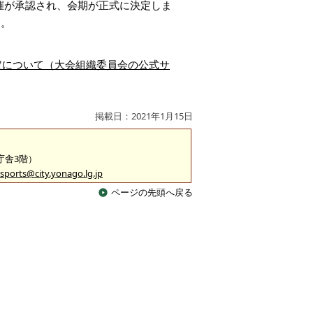
の開催が承認され、会期が正式に決定しま
す。
定について（大会組織委員会の公式サ
掲載日：2021年1月15日
2庁舎3階）
sports@city.yonago.lg.jp
ページの先頭へ戻る